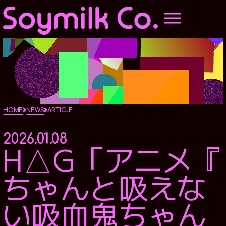
HOME
ABOUTUS
PRODUCE
HOME
NEWS
ARTICLE
2026.01.08
H△G「アニメ『
MUSIC PRODUCE
STAGE PRODUCE
ちゃんと吸えな
OVERSEAS BOOKING
AGENT
い吸血鬼ちゃん
MOVIE PRODUCE