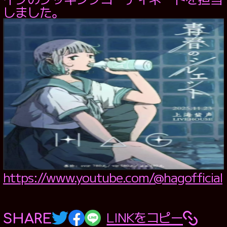
RECRUIT
しました。
MESSAGE
ONEDAY
GUIDELINE
ENTRY FORM
OFFSTAGE
CONTACT
https://www.youtube.com/@hagofficial
PRIVACY POLICY
WEBSITE POLICY
LINKをコピー
SHARE
Twitter