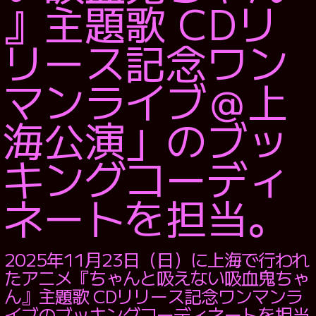
MUSIC VIDEO
』主題歌 CDリ
PRODUCE
リース記念ワン
CONSULTING
CASTING
マンライブ＠上
BRANDING
WEBSITE
PRODUCE
海公演」のブッ
SERVICE
キングコーディ
WORKS
ネートを担当。
NEWS
2025年11月23日（日）に上海で行われ
COMPANY
たアニメ『ちゃんと吸えない吸血鬼ちゃ
ん』主題歌 CDリリース記念ワンマンラ
イブのブッキングコーディネートを担当