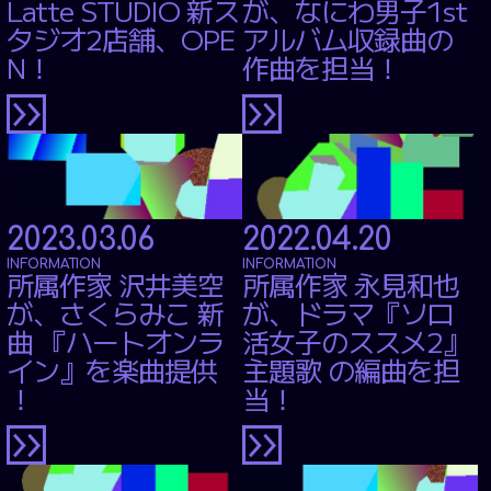
Latte STUDIO 新ス
が、なにわ男子1st
タジオ2店舗、OPE
アルバム収録曲の
Facebook
N！
作曲を担当！
2023.03.06
2022.04.20
INFORMATION
INFORMATION
所属作家 沢井美空
所属作家 永見和也
が、さくらみこ 新
が、ドラマ『ソロ
曲 『ハートオンラ
活女子のススメ2』
イン』を楽曲提供
主題歌 の編曲を担
！
当！