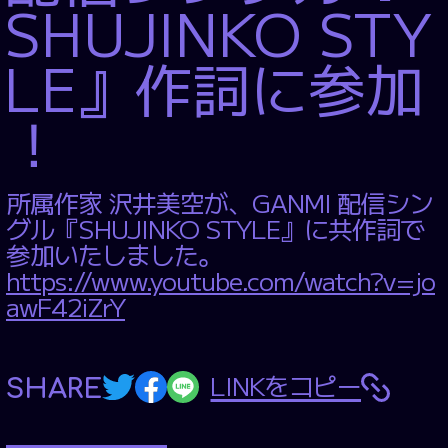
MUSIC VIDEO
SHUJINKO STY
PRODUCE
LE』作詞に参加
CONSULTING
CASTING
！
BRANDING
WEBSITE
PRODUCE
所属作家 沢井美空が、GANMI 配信シン
SERVICE
グル『SHUJINKO STYLE』に共作詞で
参加いたしました。
WORKS
https://www.youtube.com/watch?v=jo
awF42iZrY
NEWS
COMPANY
LINKをコピー
SHARE