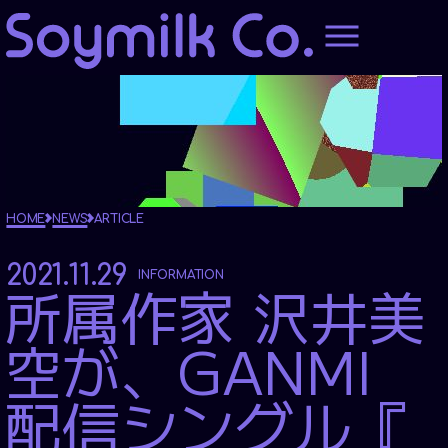
HOME
ABOUTUS
PRODUCE
HOME
NEWS
ARTICLE
2021.11.29
INFORMATION
所属作家 沢井美
MUSIC PRODUCE
STAGE PRODUCE
空が、GANMI
OVERSEAS BOOKING
AGENT
配信シングル『
MOVIE PRODUCE