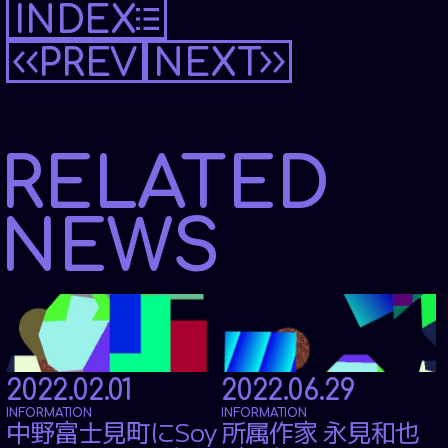
RECRUIT
INDEX
PREV
NEXT
MESSAGE
ONEDAY
GUIDELINE
RELATED
ENTRY FORM
OFFSTAGE
NEWS
CONTACT
PRIVACY POLICY
WEBSITE POLICY
2022.02.01
2022.06.29
INFORMATION
INFORMATION
中野富士見町にSoy
所属作家 永見和也
Twitter