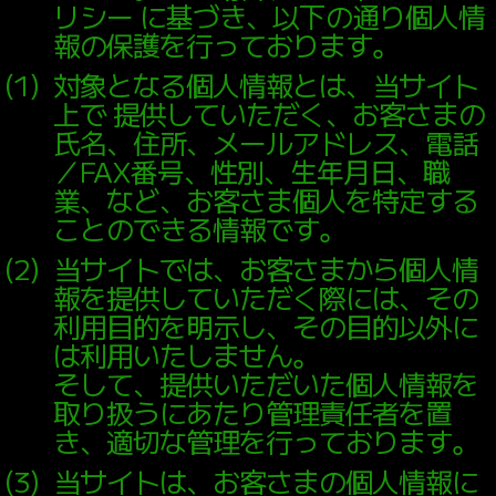
リシー に基づき、以下の通り個人情
報の保護を行っております。
（
1
）
対象となる個人情報とは、当サイト
上で 提供していただく、お客さまの
氏名、住所、メールアドレス、電話
／FAX番号、性別、生年月日、職
業、など、お客さま個人を特定する
ことのできる情報です。
（
2
）
当サイトでは、お客さまから個人情
報を提供していただく際には、その
利用目的を明示し、その目的以外に
は利用いたしません。
そして、提供いただいた個人情報を
取り扱うにあたり管理責任者を置
き、適切な管理を行っております。
（
3
）
当サイトは、お客さまの個人情報に