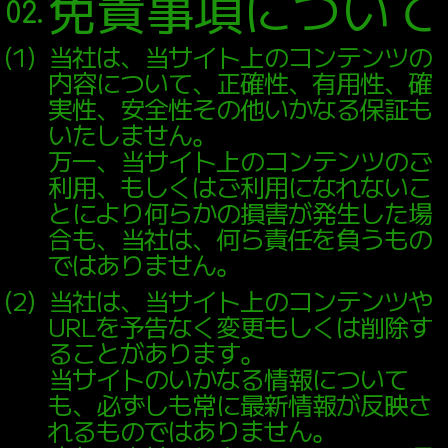
免責事項について
RECRUIT
02.
（
1
）
当社は、当サイト上のコンテンツの
MESSAGE
内容について、正確性、有用性、確
ONEDAY
実性、安全性その他いかなる保証も
GUIDELINE
いたしません。
万一、当サイト上のコンテンツのご
ENTRY FORM
利用、もしくはご利用になれないこ
OFFSTAGE
とにより何らかの損害が発生した場
合も、当社は、何ら責任を負うもの
CONTACT
ではありません。
（
2
）
当社は、当サイト上のコンテンツや
URLを予告なく変更もしくは削除す
PRIVACY POLICY
ることがあります。
当サイトのいかなる情報について
WEBSITE POLICY
も、必ずしも常に最新情報が反映さ
れるものではありません。
Twitter