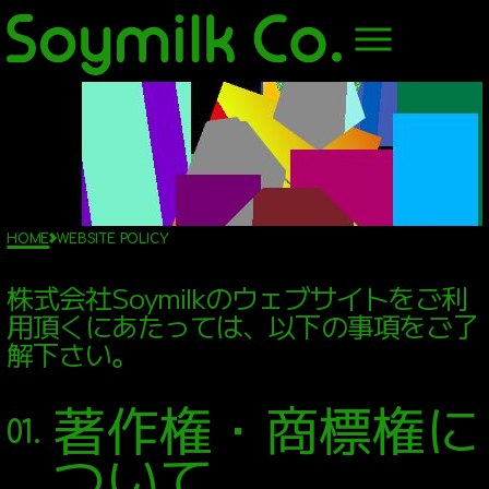
HOME
ABOUTUS
PRODUCE
HOME
WEBSITE POLICY
株式会社Soymilkのウェブサイトをご利
MUSIC PRODUCE
用頂くにあたっては、以下の事項をご了
解下さい。
STAGE PRODUCE
OVERSEAS BOOKING
著作権・商標権に
AGENT
01.
ついて
MOVIE PRODUCE