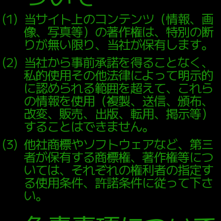
MUSIC VIDEO
PRODUCE
（
1
）
当サイト上のコンテンツ（情報、画
像、写真等）の著作権は、特別の断
CONSULTING
りが無い限り、当社が保有します。
CASTING
（
2
）
当社から事前承諾を得ることなく、
BRANDING
私的使用その他法律によって明示的
WEBSITE
PRODUCE
に認められる範囲を超えて、これら
SERVICE
の情報を使用（複製、送信、頒布、
改変、販売、出版、転用、掲示等）
することはできません。
WORKS
（
3
）
他社商標やソフトウェアなど、第三
者が保有する商標権、著作権等につ
NEWS
いては、それぞれの権利者の指定す
る使用条件、許諾条件に従って下さ
COMPANY
い。