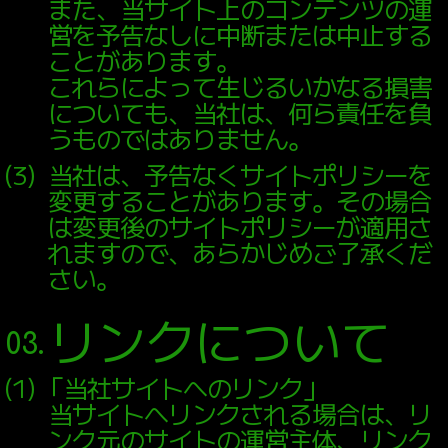
また、当サイト上のコンテンツの運
営を予告なしに中断または中止する
Facebook
ことがあります。
これらによって生じるいかなる損害
についても、当社は、何ら責任を負
うものではありません。
（
3
）
当社は、予告なくサイトポリシーを
変更することがあります。その場合
は変更後のサイトポリシーが適用さ
れますので、あらかじめご了承くだ
さい。
リンクについて
03.
（
1
）
「当社サイトへのリンク」
当サイトへリンクされる場合は、リ
ンク元のサイトの運営主体、リンク