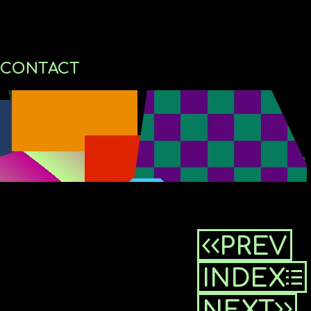
E
C
O
N
T
A
C
T
PREV
GE
INDEX
NEXT