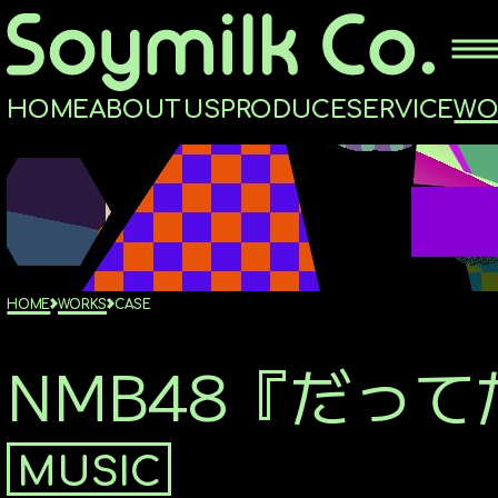
H
O
M
E
A
B
O
U
T
U
S
P
R
O
D
U
C
E
S
E
R
V
I
C
E
W
HOME
ABOUTUS
HOME
WORKS
CASE
PRODUCE
NMB48『だっ
MUSIC PRODUCE
STAGE PRODUCE
MUSIC
OVERSEAS BOOKING