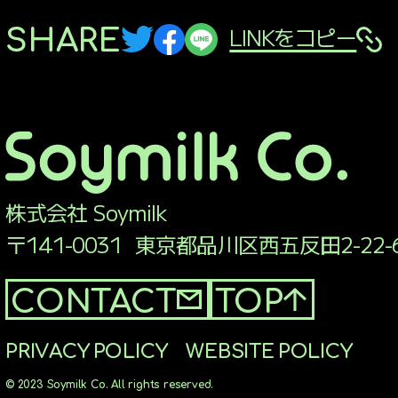
LINKをコピー
SHARE
株式会社 Soymilk
〒141-0031
東京都品川区西五反田2-22-
CONTACT
TOP
P
R
I
V
A
C
Y
P
O
L
I
C
Y
W
E
B
S
I
T
E
P
O
L
I
C
Y
© 2023 Soymilk Co. All rights reserved.