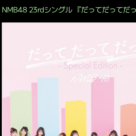
MOVIE PRODUCE
NMB48 23rdシングル 『だってだってだ
MUSIC VIDEO
PRODU
CONSULTING
CASTING
BRANDING
WEBSITE
PRODUCE
SERVICE
WORKS
NEWS