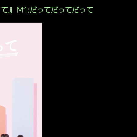
CONTAC
って』 M1:だってだってだって
PRIVACY POLICY
CE
WEBSITE POLIC
Twitter
Facebook