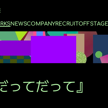
O
R
K
S
N
E
W
S
C
O
M
P
A
N
Y
R
E
C
R
U
I
T
O
F
F
S
T
A
G
RECRUIT
MESSAGE
ONEDAY
GUIDELINE
てだってだって』
ENTRY FORM
OFFSTA
AGENT