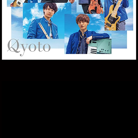
RECRUIT
MESSAGE
ONEDAY
GUIDELINE
ENTRY FORM
OFFSTAGE
CONTACT
PRIVACY POLICY
WEBSITE POLICY
Twitter