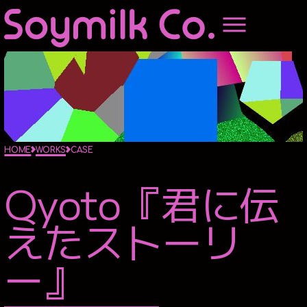
HOME
ABOUTUS
PRODUCE
HOME
WORKS
CASE
Qyoto『君に伝
MUSIC PRODUCE
えたストーリ
STAGE PRODUCE
OVERSEAS BOOKING
ー』
AGENT
MOVIE PRODUCE