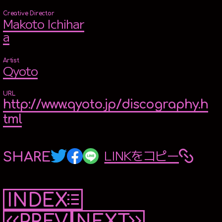
Creative Director
Makoto Ichihar
a
Artist
Qyoto
URL
http://www.qyoto.jp/discography.h
tml
LINKをコピー
SHARE
INDEX
PREV
NEXT