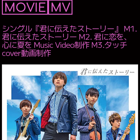
MUSIC VIDEO
MOVIE
MV
PRODUCE
CONSULTING
シングル『君に伝えたストーリー』 M1.
CASTING
君に伝えたストーリー M2. 君に恋を、
BRANDING
心に夏を Music Video制作 M3.タッチ
WEBSITE
PRODUCE
cover動画制作
SERVICE
WORKS
NEWS
COMPANY