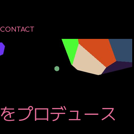
E
C
O
N
T
A
C
T
n』をプロデュース
GE