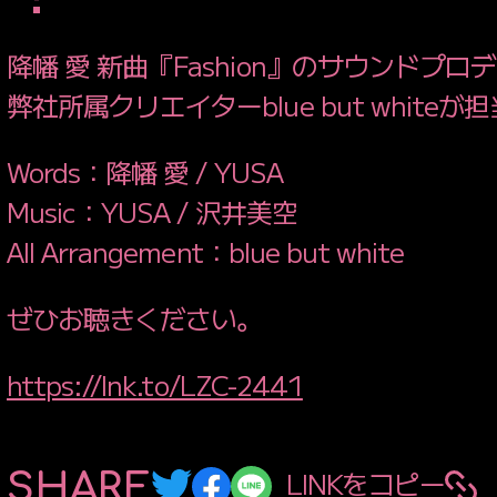
MOVIE PRODUCE
降幡 愛 新曲『Fashion』のサウンドプロ
MUSIC VIDEO
PRODU
CONSULTING
弊社所属クリエイターblue but white
CASTING
Words：降幡 愛 / YUSA
BRANDING
Music：YUSA / 沢井美空
WEBSITE
PRODUCE
All Arrangement：blue but white
SERVICE
ぜひお聴きください。
WORKS
https://lnk.to/LZC-2441
NEWS
LINKをコピー
SHARE