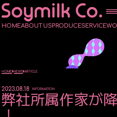
H
O
M
E
A
B
O
U
T
U
S
P
R
O
D
U
C
E
S
E
R
V
I
C
E
W
HOME
ABOUTUS
HOME
NEWS
ARTICLE
PRODUCE
2023.08.18
INFORMATION
弊社所属作家が降幡
MUSIC PRODUCE
STAGE PRODUCE
！
OVERSEAS BOOKING