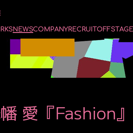
O
R
K
S
N
E
W
S
C
O
M
P
A
N
Y
R
E
C
R
U
I
T
O
F
F
S
T
A
G
RECRUIT
MESSAGE
ONEDAY
GUIDELINE
ENTRY FORM
 愛『Fashio
OFFSTA
AGENT