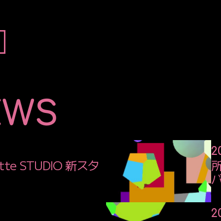
EWS
2
te STUDIO 新スタ
2