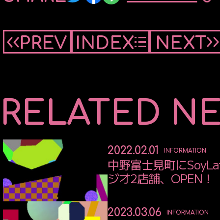
COMPANY
PREV
INDEX
NEXT
RELATED N
2022.02.01
INFORMATION
中野富士見町にSoyLat
ジオ2店舗、OPEN！
2023.03.06
INFORMATION