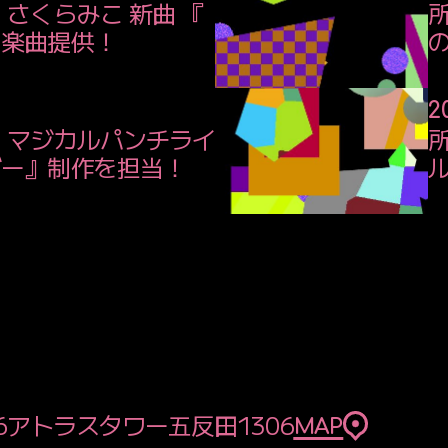
さくらみこ 新曲 『
を楽曲提供！
20
、マジカルパンチライ
所
ダー』制作を担当！
ル
6
アトラスタワー五反田1306
MAP